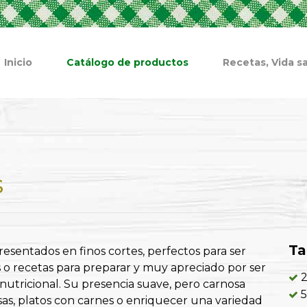
Inicio
Catálogo de productos
Recetas, Vida sa
s
T
esentados en finos cortes, perfectos para ser
es o recetas para preparar y muy apreciado por ser
2
nutricional. Su presencia suave, pero carnosa
5
lsas, platos con carnes o enriquecer una variedad