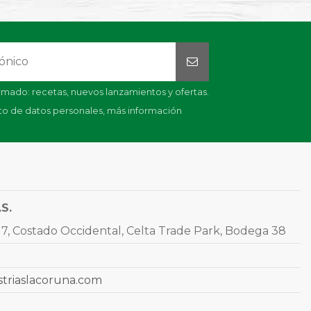
mado: recetas, nuevos lanzamientos y ofertas.
nto de datos personales,
más información
.S.
7, Costado Occidental, Celta Trade Park, Bodega 38
striaslacoruna.com