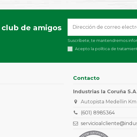
 club de amigos
Suscríbete, te mantendremos infor
Acepto la política de tratamie
Contacto
Industrias la Coruña S.A
Autopista Medellin Km 
(601) 8985364
servicioalcliente@indu