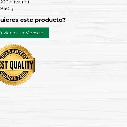
000 g (vidrio)
2840 g
uieres este producto?
Envíanos un Mensaje