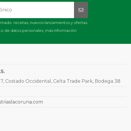
mado: recetas, nuevos lanzamientos y ofertas.
nto de datos personales,
más información
.S.
7, Costado Occidental, Celta Trade Park, Bodega 38
striaslacoruna.com