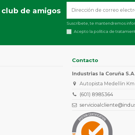
 club de amigos
Suscríbete, te mantendremos infor
Acepto la política de tratamie
Contacto
Industrias la Coruña S.A
Autopista Medellin Km 
(601) 8985364
servicioalcliente@indu