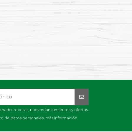
mado: recetas, nuevos lanzamientos y ofertas.
nto de datos personales,
más información