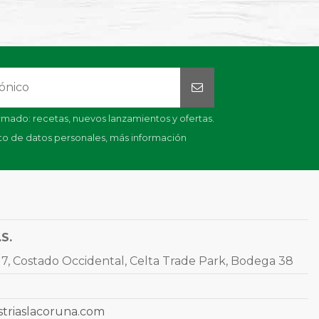
mado: recetas, nuevos lanzamientos y ofertas.
nto de datos personales,
más información
.S.
7, Costado Occidental, Celta Trade Park, Bodega 38
striaslacoruna.com