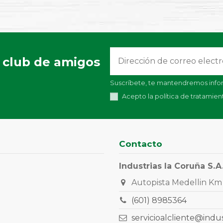
 club de amigos
Suscríbete, te mantendremos infor
Acepto la política de tratamie
Contacto
Industrias la Coruña S.A
Autopista Medellin Km 
(601) 8985364
servicioalcliente@indu