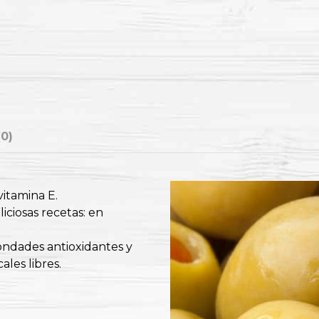
(0)
vitamina E.
iciosas recetas: en
ondades antioxidantes y
ales libres.