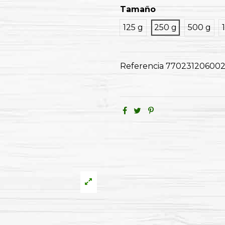
Tamaño
125 g
250 g
500 g
Referencia
77023120600